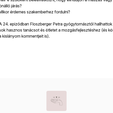
önálló járás?
Mikor érdemes szakemberhez fordulni?
A 24. epizódban Floszberger Petra gyógytornásztól hallhattok
sok hasznos tanácsot és ötletet a mozgásfejlesztéshez (és k
a kislányom kommentjeit is).