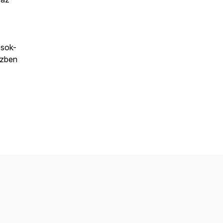
 sok-
özben