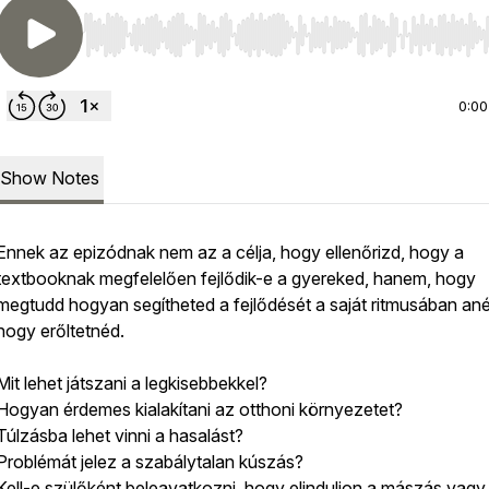
Use Left/Right to seek, Home/End to jump to start o
0:00
Show Notes
Ennek az epizódnak nem az a célja, hogy ellenőrizd, hogy a
textbooknak megfelelően fejlődik-e a gyereked, hanem, hogy
megtudd hogyan segítheted a fejlődését a saját ritmusában anél
hogy erőltetnéd.
Mit lehet játszani a legkisebbekkel?
Hogyan érdemes kialakítani az otthoni környezetet?
Túlzásba lehet vinni a hasalást?
Problémát jelez a szabálytalan kúszás?
Kell-e szülőként beleavatkozni, hogy elinduljon a mászás vagy