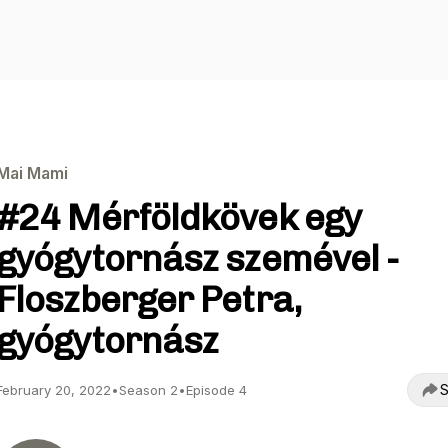
Mai Mami
#24 Mérföldkövek egy
gyógytornász szemével -
Floszberger Petra,
gyógytornász
S
February 20, 2022
•
Season 2
•
Episode 4