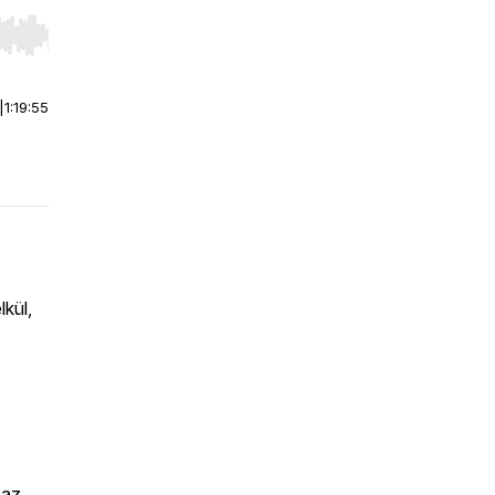
r end. Hold shift to jump forward or backward.
|
1:19:55
kül,
 az