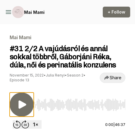
+ Follow
Mai Mami
Mai Mami
#31 2/2 A vajúdásról és annál
sokkal többről, Gáborjáni Réka,
dúla, női és perinatális konzulens
November 15, 2022
•
Julia Renyi
•
Season 2
•
Share
Episode 13
Use Left/Right to seek, Home/End to jump to st
0:00
|
46:37