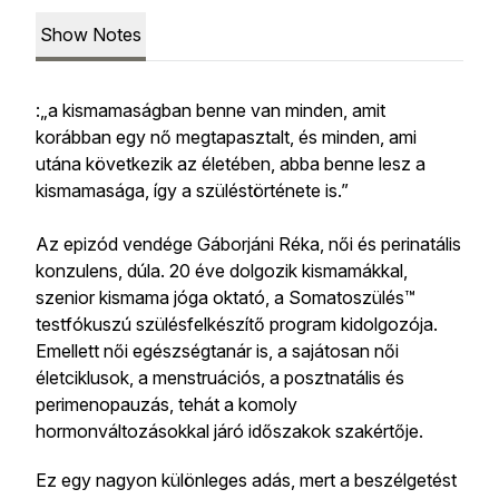
Show Notes
:„
a kismamaságban benne van minden, amit
korábban egy nő megtapasztalt, és minden, ami
utána következik az életében, abba benne lesz a
kismamasága, így a szüléstörténete is.”
Az epizód vendége Gáborjáni Réka, női és perinatális
konzulens, dúla. 20 éve dolgozik kismamákkal,
szenior kismama jóga oktató, a Somatoszülés™
testfókuszú szülésfelkészítő program kidolgozója.
Emellett női egészségtanár is, a sajátosan női
életciklusok, a menstruációs, a posztnatális és
perimenopauzás, tehát a komoly
hormonváltozásokkal járó időszakok szakértője.
Ez egy nagyon különleges adás, mert a beszélgetést